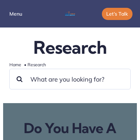
Skip
to
Let’s Talk
Menu
content
Services
Research
Company
Home
Research
Search
Careers
for:
Do You Have A