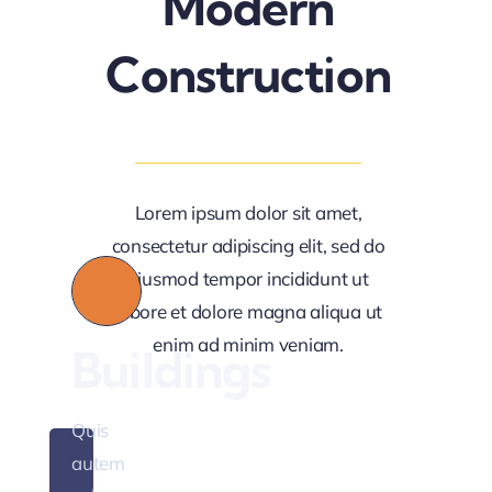
Modern
Construction
fully
fted
Lorem ipsum dolor sit amet,
consectetur adipiscing elit, sed do
Quis
eiusmod tempor incididunt ut
autem
labore et dolore magna aliqua ut
vel
enim ad minim veniam.
Buildings
eum
iure
Quis
reprederit
autem
qui