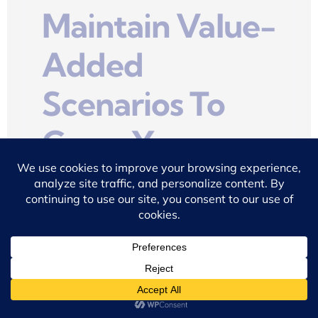
Maintain Value-
Added
Scenarios To
Grow Your
Business
Mission
October 20, 2022
Buisque curs metus vitae sed pharetra