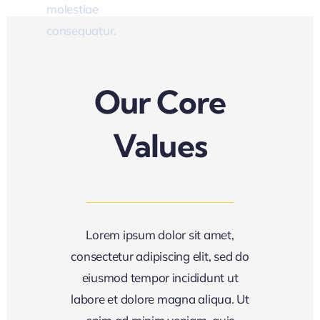
molestiae
eum.
consequatur.
t A
ote
Our Core
Values
Lorem ipsum dolor sit amet,
consectetur adipiscing elit, sed do
eiusmod tempor incididunt ut
labore et dolore magna aliqua. Ut