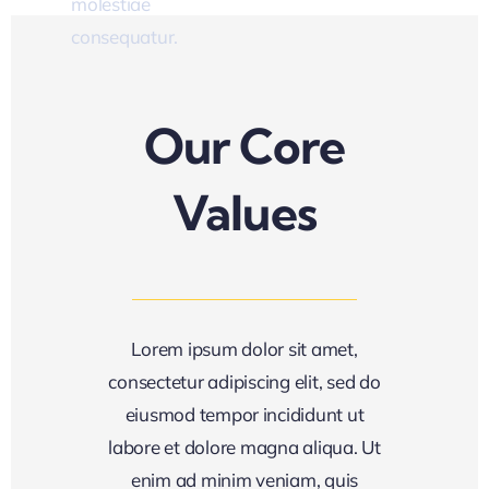
molestiae
eum.
consequatur.
t A
ote
Our Core
Values
Lorem ipsum dolor sit amet,
consectetur adipiscing elit, sed do
eiusmod tempor incididunt ut
labore et dolore magna aliqua. Ut
enim ad minim veniam, quis