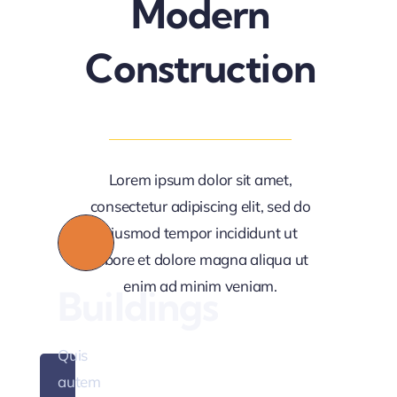
Modern
Construction
fully
fted
Lorem ipsum dolor sit amet,
consectetur adipiscing elit, sed do
Quis
eiusmod tempor incididunt ut
autem
labore et dolore magna aliqua ut
vel
enim ad minim veniam.
Buildings
eum
iure
Quis
reprederit
autem
qui