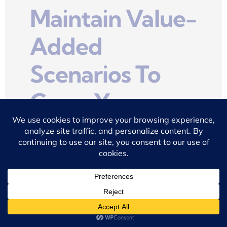
Maintain Value-
Added
Scenarios To
Grow Your
Business
Mission
October 20, 2022
Buisque curs metus vitae sed pharetra