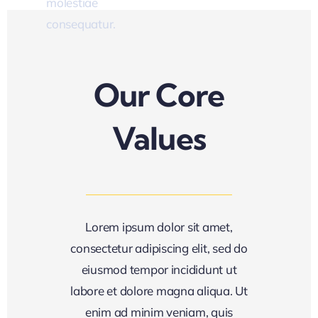
molestiae
eum.
consequatur.
t A
ote
Our Core
Values
Lorem ipsum dolor sit amet,
consectetur adipiscing elit, sed do
eiusmod tempor incididunt ut
labore et dolore magna aliqua. Ut
enim ad minim veniam, quis