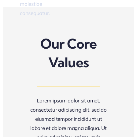
molestiae
eum.
consequatur.
t A
ote
Our Core
Values
Lorem ipsum dolor sit amet,
consectetur adipiscing elit, sed do
eiusmod tempor incididunt ut
labore et dolore magna aliqua. Ut