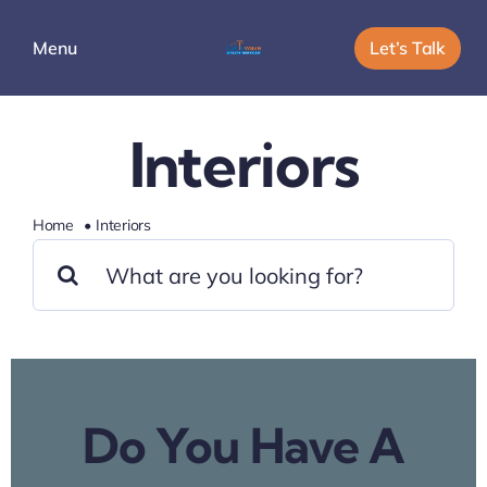
Skip
to
Let’s Talk
Menu
content
Services
Interiors
Company
Home
Interiors
Search
Careers
for:
Do You Have A