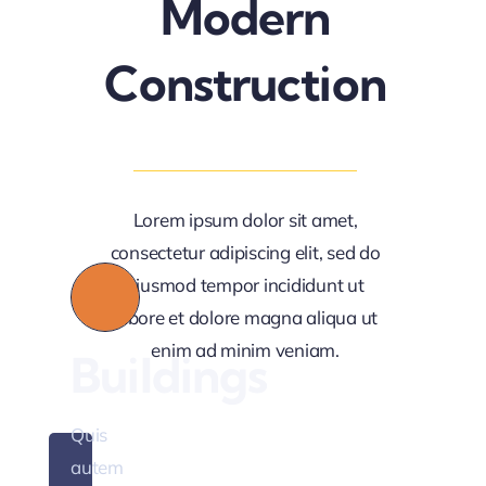
Modern
Construction
fully
fted
Lorem ipsum dolor sit amet,
consectetur adipiscing elit, sed do
Quis
eiusmod tempor incididunt ut
autem
labore et dolore magna aliqua ut
vel
enim ad minim veniam.
Buildings
eum
iure
Quis
reprederit
autem
qui