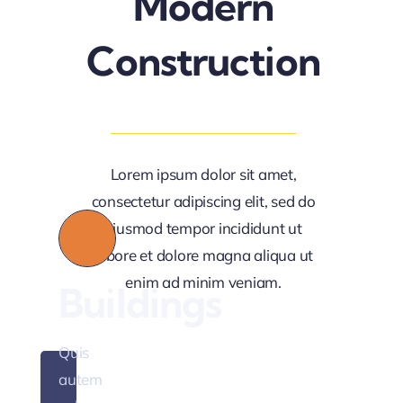
Modern
Construction
fully
fted
Lorem ipsum dolor sit amet,
consectetur adipiscing elit, sed do
Quis
eiusmod tempor incididunt ut
autem
labore et dolore magna aliqua ut
vel
enim ad minim veniam.
Buildings
eum
iure
Quis
reprederit
autem
qui