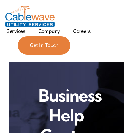
Skip
to
content
Services
Company
Careers
Get In Touch
Business
Help