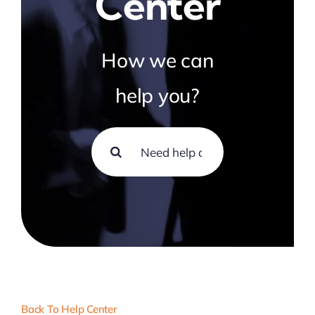
Center
How we can
help you?
Search
for:
Back To Help Center